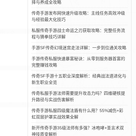
择与养成全攻略
传奇手游发布网快速升级攻略：主线任务高效冲级
与经验最大化技巧
私服传奇手游战士命运之刃获取攻略：完整任务流
程与猜拳技巧详解
手游SF传奇幻境迷宫走法详解：一步到位通关攻略
手游传奇私服快速暴富秘诀：从零到服务器首富的
完整赚钱攻略
传奇SF手游十五职业深度解析：经典战法道进化与
新生职业全览
传奇私服手游法师需要提升攻击力吗？四维硬核提
升路径与实战伤害解析
传奇手游私服四级魔法盾有什么用？55%减伤+彩
虹双层护罩实战效果全解
新开传奇手游35级法师有多强？冰咆哮+圣言术双
神技质变解析