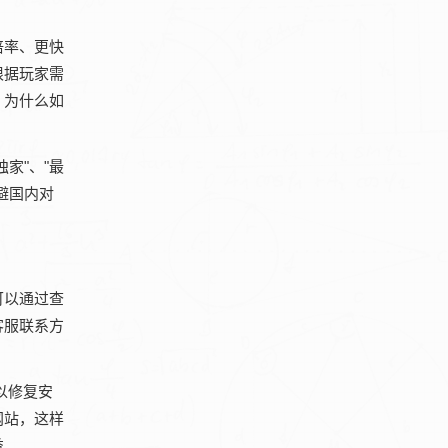
倍率、更快
根据玩家需
，为什么如
家"、"最
避国内对
可以通过查
客服联系方
以修复安
网站，这样
益。