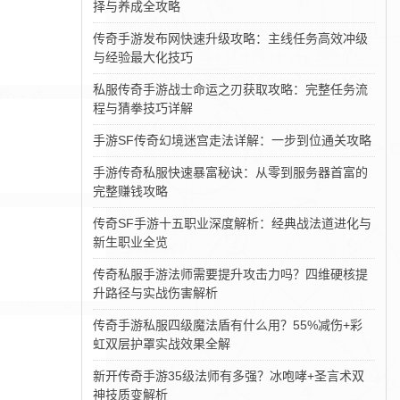
择与养成全攻略
传奇手游发布网快速升级攻略：主线任务高效冲级
与经验最大化技巧
私服传奇手游战士命运之刃获取攻略：完整任务流
程与猜拳技巧详解
手游SF传奇幻境迷宫走法详解：一步到位通关攻略
手游传奇私服快速暴富秘诀：从零到服务器首富的
完整赚钱攻略
传奇SF手游十五职业深度解析：经典战法道进化与
新生职业全览
传奇私服手游法师需要提升攻击力吗？四维硬核提
升路径与实战伤害解析
传奇手游私服四级魔法盾有什么用？55%减伤+彩
虹双层护罩实战效果全解
新开传奇手游35级法师有多强？冰咆哮+圣言术双
神技质变解析