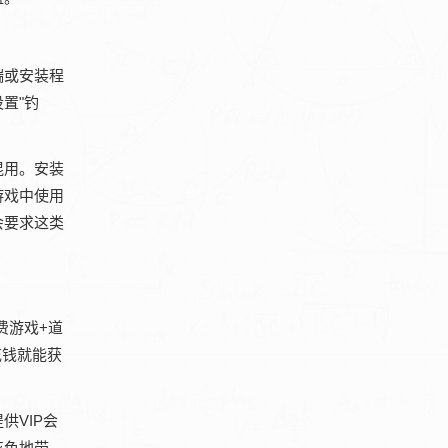
端或安装程
置"钓
混用。安装
游戏中使用
会要求这类
费游戏+道
花钱就能获
VIP会
灰色地带，