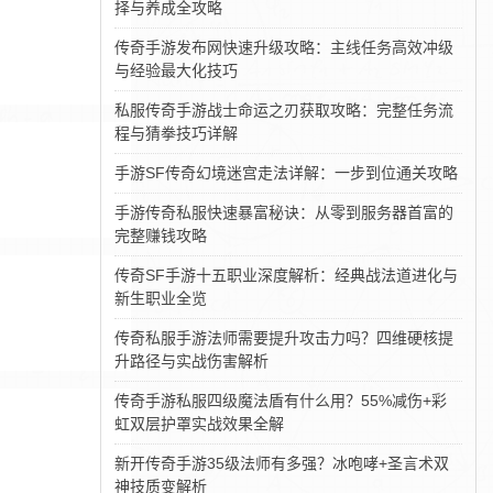
择与养成全攻略
传奇手游发布网快速升级攻略：主线任务高效冲级
与经验最大化技巧
私服传奇手游战士命运之刃获取攻略：完整任务流
程与猜拳技巧详解
手游SF传奇幻境迷宫走法详解：一步到位通关攻略
手游传奇私服快速暴富秘诀：从零到服务器首富的
完整赚钱攻略
传奇SF手游十五职业深度解析：经典战法道进化与
新生职业全览
传奇私服手游法师需要提升攻击力吗？四维硬核提
升路径与实战伤害解析
传奇手游私服四级魔法盾有什么用？55%减伤+彩
虹双层护罩实战效果全解
新开传奇手游35级法师有多强？冰咆哮+圣言术双
神技质变解析