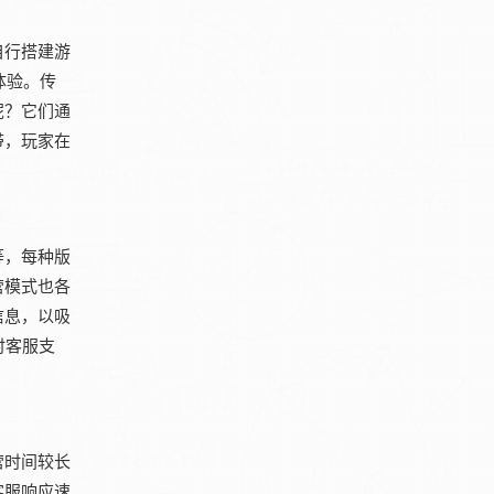
自行搭建游
体验。传
呢？它们通
带，玩家在
等，每种版
营模式也各
信息，以吸
时客服支
营时间较长
客服响应速