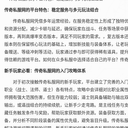
传奇私服网的平台特色：稳定服务与多元玩法结合
传奇私服网凭借多年运营经验，在服务稳定性上形成了独特
和资源分配，减少卡顿与延迟，确保玩家在战斗、任务等场景中
版本，再到高爆率变态版本，满足不同玩家的需求。，复古版本还原
版本则在保留核心玩法的基础上，增加新技能与装备体系，让老玩
备赠送、等级冲刺等活动，玩家通过参与即可获得稀有道具，提
得信赖的游戏平台。如何在众多私服中选择适合自己的平台？传
新手玩家必看：传奇私服网的入门攻略体系
对于初次接触传奇私服网的新手玩家，平台建立了完善的入
职业（战士、法师、道士）各有特点，攻略中会详细对比职业属
师拥有强大范围伤害，但生存能力较弱；道士则具备辅助与输出
输出，或道战组合的持续续航，让新手少走弯路。是主线任务与
藏任务触发条件与奖励，帮助玩家获取额外资源。装备获取方面，
备，并分析不同阶段装备的属性优先级，避免盲目升级。传奇私