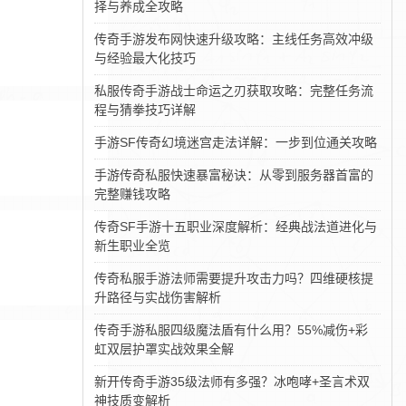
择与养成全攻略
传奇手游发布网快速升级攻略：主线任务高效冲级
与经验最大化技巧
私服传奇手游战士命运之刃获取攻略：完整任务流
程与猜拳技巧详解
手游SF传奇幻境迷宫走法详解：一步到位通关攻略
手游传奇私服快速暴富秘诀：从零到服务器首富的
完整赚钱攻略
传奇SF手游十五职业深度解析：经典战法道进化与
新生职业全览
传奇私服手游法师需要提升攻击力吗？四维硬核提
升路径与实战伤害解析
传奇手游私服四级魔法盾有什么用？55%减伤+彩
虹双层护罩实战效果全解
新开传奇手游35级法师有多强？冰咆哮+圣言术双
神技质变解析