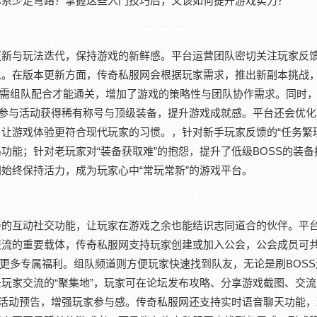
体系少走弯路？掌握这些入门技巧后，又该如何提升游戏实力？
更新与玩法迭代，保持游戏的新鲜感。平台运营团队密切关注玩家反
。在版本更新方面，传奇私服网会根据玩家需求，推出新副本挑战，
玩家需组队配合才能通关，增加了游戏的策略性与团队协作需求。同时
通过参与活动获得稀有称号与顶级装备，提升游戏成就感。平台还会优
让游戏体验更符合现代玩家的习惯。，针对新手玩家反馈的“任务繁
能；针对老玩家对“装备获取难”的抱怨，提升了低级BOSS的装备
始终保持活力，成为玩家心中“常玩常新”的游戏平台。
善的互动社交功能，让玩家在游戏之余也能结识志同道合的伙伴。平
交流的重要载体，传奇私服网支持玩家创建或加入公会，公会成员可
锁更多专属福利。组队频道则方便玩家快速找到队友，无论是刷BOS
玩家交流的“聚集地”，玩家可在论坛发布攻略、分享游戏截图、交
活动预告，增强玩家参与感。传奇私服网还支持实时语音聊天功能，