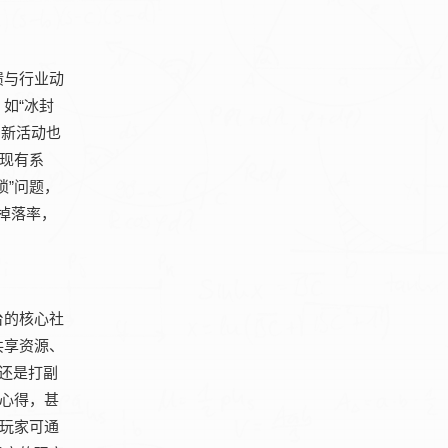
馈与行业动
如“冰封
，新活动也
化现有系
琐”问题，
掉落率，
台的核心社
共享资源、
S还是打副
流心得，甚
玩家可通