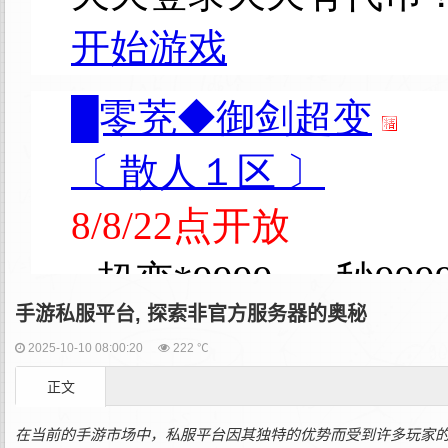
手游私服平台, 探索非官方服务器的奥秘
2025-10-10 08:00:20
222 ℃
正文
在当前的手游市场中，私服平台因其独特的优势而受到许多玩家