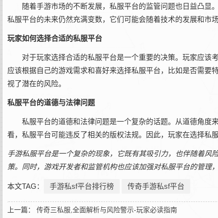
随着手游市场的不断发展，私服平台的监管问题也日益凸显
私服平台的未来仍然充满变数，它们可能会随着技术的发展和市
玩家如何选择合适的私服平台
对于玩家选择合适的私服平台是一个重要的决策。玩家应该
应该根据自己的游戏需求和喜好来选择私服平台，比如是否需要
视了潜在的风险。
私服平台的道德与法律问题
私服平台的道德和法律问题是一个复杂的话题。从道德角度
看，私服平台可能违反了相关的版权法规。因此，玩家在选择私
手游私服平台是一个复杂的现象，它既有其吸引力，也伴随着风
策。同时，游戏开发者和监管机构也应该加强对私服平台的管理
本文TAG：
手游私sf平台排行榜
传奇手游私sf平台
上一篇：
传奇三私服,全面解析与风险警示-玩家必读指南