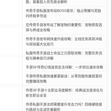
能、装备投入优先级全解析
传奇手游私服发布站BOSS首杀：独占荣耀与奖励
的终极争夺战
在传奇手游发布站了解宠物的重要性：宠物类型选
择与养成全攻略
传奇手游发布网快速升级攻略：主线任务高效冲级
与经验最大化技巧
私服传奇手游战士命运之刃获取攻略：完整任务流
程与猜拳技巧详解
手游SF传奇幻境迷宫走法详解：一步到位通关攻略
手游传奇私服快速暴富秘诀：从零到服务器首富的
完整赚钱攻略
传奇SF手游十五职业深度解析：经典战法道进化与
新生职业全览
传奇私服手游法师需要提升攻击力吗？四维硬核提
升路径与实战伤害解析