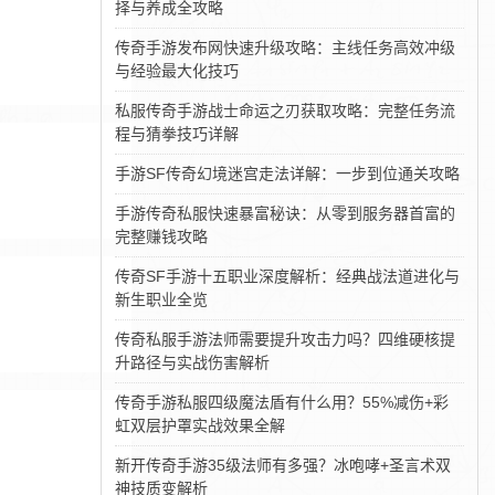
择与养成全攻略
传奇手游发布网快速升级攻略：主线任务高效冲级
与经验最大化技巧
私服传奇手游战士命运之刃获取攻略：完整任务流
程与猜拳技巧详解
手游SF传奇幻境迷宫走法详解：一步到位通关攻略
手游传奇私服快速暴富秘诀：从零到服务器首富的
完整赚钱攻略
传奇SF手游十五职业深度解析：经典战法道进化与
新生职业全览
传奇私服手游法师需要提升攻击力吗？四维硬核提
升路径与实战伤害解析
传奇手游私服四级魔法盾有什么用？55%减伤+彩
虹双层护罩实战效果全解
新开传奇手游35级法师有多强？冰咆哮+圣言术双
神技质变解析