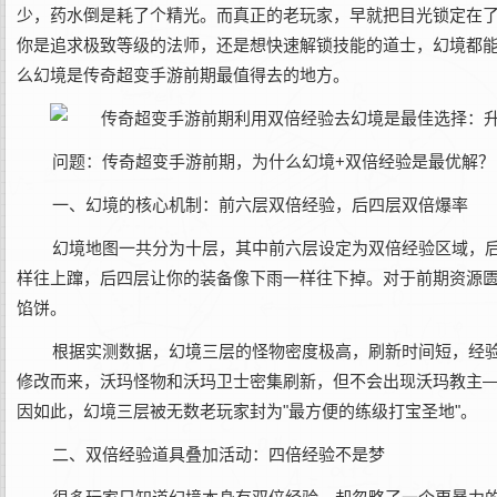
少，药水倒是耗了个精光。而真正的老玩家，早就把目光锁定在
你是追求极致等级的法师，还是想快速解锁技能的道士，幻境都
么幻境是传奇超变手游前期最值得去的地方。
问题：传奇超变手游前期，为什么幻境+双倍经验是最优解？
一、幻境的核心机制：前六层双倍经验，后四层双倍爆率
幻境地图一共分为十层，其中前六层设定为双倍经验区域，
样往上蹿，后四层让你的装备像下雨一样往下掉。对于前期资源
馅饼。
根据实测数据，幻境三层的怪物密度极高，刷新时间短，经
修改而来，沃玛怪物和沃玛卫士密集刷新，但不会出现沃玛教主—
因如此，幻境三层被无数老玩家封为"最方便的练级打宝圣地"。
二、双倍经验道具叠加活动：四倍经验不是梦