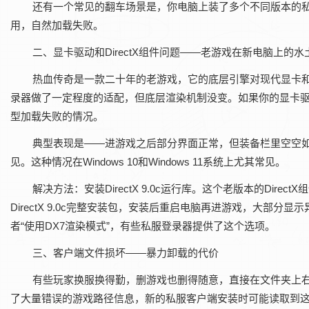
还有一个常见的翻车场景是，你电脑上装了多个不同版本的私
用，自然加载失败。
二、显卡驱动和DirectX组件问题——老游戏在新电脑上的水
热血传奇是一款二十年的老游戏，它的底层引擎对现代显卡
录器做了一定程度的适配，但底层渲染机制没变。如果你的显卡驱动
型加载失败的情况。
典型表现是——进游戏之后部分界面正常，但装备栏里空空
见。这种情况在Windows 10和Windows 11系统上尤其常见。
解决方法‌：安装DirectX 9.0c运行库。这个老版本的D
DirectX 9.0c完整安装包，安装后重启电脑再进游戏，大部
者“使用DX7渲染模式”，有些私服登录器提供了这个选项。
三、客户端文件损坏——暴力卸载的代价
有些玩家换服换得勤，删游戏也删得随意，直接在文件夹上
了大量错误的游戏路径信息，新的私服客户端安装时可能读取到