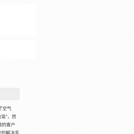
了空气
圾”，然
地的客户
应的解决手