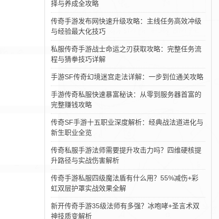
择与养成全攻略
传奇手游发布网快速升级攻略：主线任务高效冲级
与经验最大化技巧
私服传奇手游战士命运之刃获取攻略：完整任务流
程与猜拳技巧详解
手游SF传奇幻境迷宫走法详解：一步到位通关攻略
手游传奇私服快速暴富秘诀：从零到服务器首富的
完整赚钱攻略
传奇SF手游十五职业深度解析：经典战法道进化与
新生职业全览
传奇私服手游法师需要提升攻击力吗？四维硬核提
升路径与实战伤害解析
传奇手游私服四级魔法盾有什么用？55%减伤+彩
虹双层护罩实战效果全解
新开传奇手游35级法师有多强？冰咆哮+圣言术双
神技质变解析